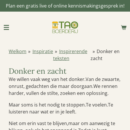
Plan een gratis live of online kennismakingsgesprek in!
Ga
direct
naar
de
hoofdinhoud
Welkom
»
Inspiratie
»
Inspirerende
»
Donker en
teksten
zacht
Donker en zacht
We willen vaak weg van het donker.
Van de zwaarte,
onrust, gedachten die maar doorgaan.
We rennen
harder, vullen de stilte, zoeken een oplossing.
Maar soms is het nodig te stoppen.
Te voelen.
Te
luisteren naar wat er in je leeft.
Niet om erin vast te blijven,
maar om aanwezig te