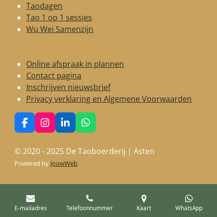
Taodagen
Tao 1 op 1 sessies
Wu Wei Samenzijn
Online afspraak in plannen
Contact pagina
Inschrijven nieuwsbrief
Privacy verklaring en Algemene Voorwaarden
F
I
L
W
a
n
i
h
c
s
n
a
© 2020 - 2025 De Taoboerderij | Asten
e
t
k
t
b
a
e
s
Powered by
JouwWeb
o
g
d
A
o
r
I
p
k
a
n
p
m
E-mailadres
Telefoonnummer
Kaart
WhatsApp