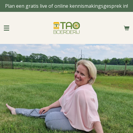
Plan een gratis live of online kennismakingsgesprek in!
Ga
direct
naar
de
hoofdinhoud