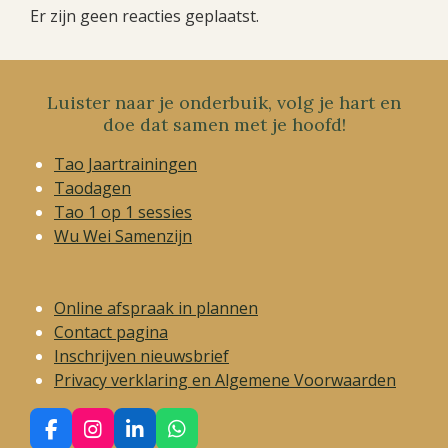
Er zijn geen reacties geplaatst.
Luister naar je onderbuik, volg je hart en
doe dat samen met je hoofd!
Tao Jaartrainingen
Taodagen
Tao 1 op 1 sessies
Wu Wei Samenzijn
Online afspraak in plannen
Contact pagina
Inschrijven nieuwsbrief
Privacy verklaring en Algemene Voorwaarden
F
I
L
W