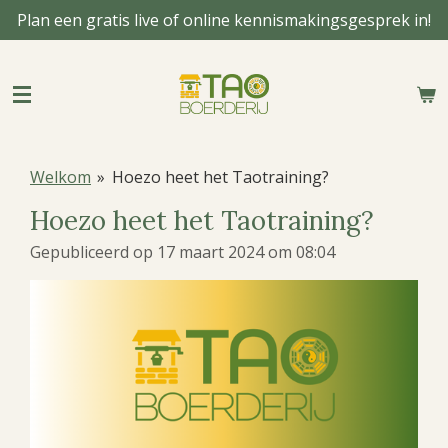
Plan een gratis live of online kennismakingsgesprek in!
Ga
direct
naar
de
hoofdinhoud
Welkom
»
Hoezo heet het Taotraining?
Hoezo heet het Taotraining?
Gepubliceerd op 17 maart 2024 om 08:04