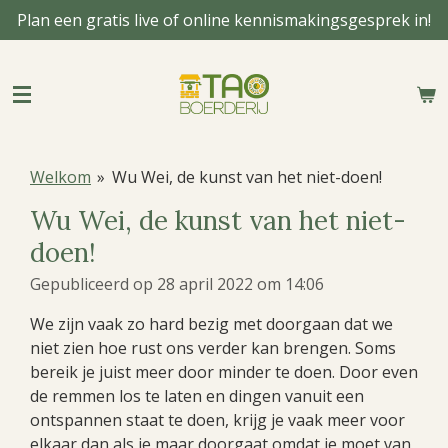
Plan een gratis live of online kennismakingsgesprek in!
Ga
direct
naar
de
hoofdinhoud
Welkom
»
Wu Wei, de kunst van het niet-doen!
Wu Wei, de kunst van het niet-
doen!
Gepubliceerd op 28 april 2022 om 14:06
We zijn vaak zo hard bezig met doorgaan dat we
niet zien hoe rust ons verder kan brengen. Soms
bereik je juist meer door minder te doen. Door even
de remmen los te laten en dingen vanuit een
ontspannen staat te doen, krijg je vaak meer voor
elkaar dan als je maar doorgaat omdat je moet van