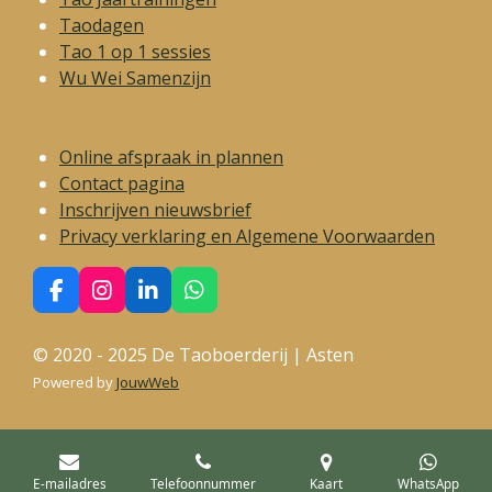
Taodagen
Tao 1 op 1 sessies
Wu Wei Samenzijn
Online afspraak in plannen
Contact pagina
Inschrijven nieuwsbrief
Privacy verklaring en Algemene Voorwaarden
F
I
L
W
a
n
i
h
c
s
n
a
© 2020 - 2025 De Taoboerderij | Asten
e
t
k
t
b
a
e
s
Powered by
JouwWeb
o
g
d
A
o
r
I
p
k
a
n
p
m
E-mailadres
Telefoonnummer
Kaart
WhatsApp