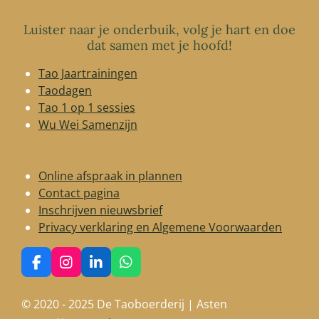
Luister naar je onderbuik, volg je hart en doe
dat samen met je hoofd!
Tao Jaartrainingen
Taodagen
Tao 1 op 1 sessies
Wu Wei Samenzijn
Online afspraak in plannen
Contact pagina
Inschrijven nieuwsbrief
Privacy verklaring en Algemene Voorwaarden
F
I
L
W
a
n
i
h
c
s
n
a
© 2020 - 2025 De Taoboerderij | Asten
e
t
k
t