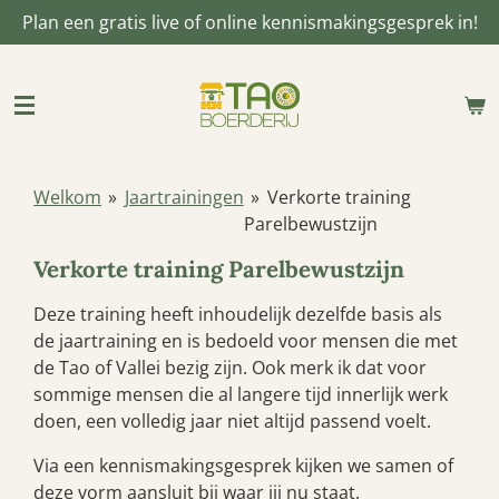
Plan een gratis live of online kennismakingsgesprek in!
Ga
direct
naar
de
hoofdinhoud
Welkom
»
Jaartrainingen
»
Verkorte training
Parelbewustzijn
Verkorte training Parelbewustzijn
Deze training heeft inhoudelijk dezelfde basis als
de jaartraining en is bedoeld voor mensen die met
de Tao of Vallei bezig zijn. Ook merk ik dat voor
sommige mensen die al langere tijd innerlijk werk
doen, een volledig jaar niet altijd passend voelt.
Via een kennismakingsgesprek kijken we samen of
deze vorm aansluit bij waar jij nu staat.