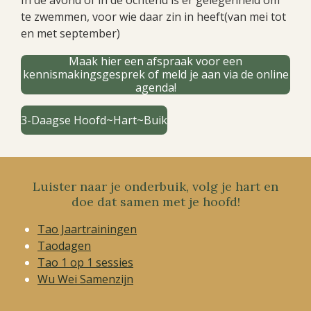
In de avond of in de ochtend is er gelegenheid om
te zwemmen, voor wie daar zin in heeft(van mei tot
en met september)
Maak hier een afspraak voor een
kennismakingsgesprek of meld je aan via de online
agenda!
3-Daagse Hoofd~Hart~Buik
Luister naar je onderbuik, volg je hart en
doe dat samen met je hoofd!
Tao Jaartrainingen
Taodagen
Tao 1 op 1 sessies
Wu Wei Samenzijn