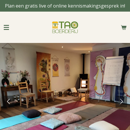
Plan een gratis live of online kennismakingsgesprek in!
Ga
direct
naar
de
hoofdinhoud